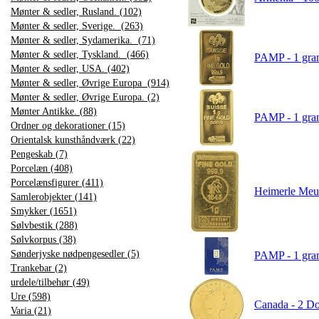
Mønter & sedler, Rusland. (102)
Mønter & sedler, Sverige. (263)
Mønter & sedler, Sydamerika. (71)
Mønter & sedler, Tyskland. (466)
PAMP - 1 gram
Mønter & sedler, USA. (402)
Mønter & sedler, Øvrige Europa (914)
Mønter & sedler, Øvrige Europa. (2)
Mønter Antikke. (88)
PAMP - 1 gram
Ordner og dekorationer (15)
Orientalsk kunsthåndværk (22)
Pengeskab (7)
Porcelæn (408)
Porcelænsfigurer (411)
Heimerle Meule
Samlerobjekter (141)
Smykker (1651)
Sølvbestik (288)
Sølvkorpus (38)
Sønderjyske nødpengesedler (5)
PAMP - 1 gram
Trankebar (2)
urdele/tilbehør (49)
Ure (598)
Canada - 2 Dol
Varia (21)