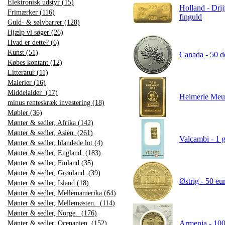
Elektronisk udstyr (15)
Holland - Dri
Frimærker (116)
finguld
Guld- & sølvbarrer (128)
Hjælp vi søger (26)
Hvad er dette? (6)
Kunst (51)
Canada - 50 do
Købes kontant (12)
Litteratur (11)
Malerier (16)
Middelalder (17)
Heimerle Meule
minus renteskræk investering (18)
Møbler (36)
Mønter & sedler, Afrika (142)
Mønter & sedler, Asien. (261)
Valcambi - 1 g
Mønter & sedler, blandede lot (4)
Mønter & sedler, England. (183)
Mønter & sedler, Finland (35)
Mønter & sedler, Grønland. (39)
Østrig - 50 eu
Mønter & sedler, Island (18)
Mønter & sedler, Mellemamerika (64)
Mønter & sedler, Mellemøsten. (114)
Mønter & sedler, Norge. (176)
Armenia - 100
Mønter & sedler, Ocenanien. (152)