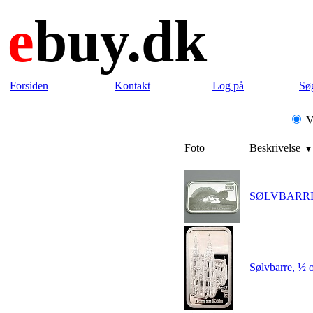
e
buy.dk
Forsiden
Kontakt
Log på
Sø
Vi
Foto
Beskrivelse
SØLVBARRE -
Sølvbarre, ½ 