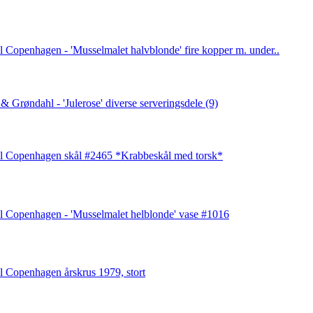
 Copenhagen - 'Musselmalet halvblonde' fire kopper m. under..
& Grøndahl - 'Julerose' diverse serveringsdele (9)
l Copenhagen skål #2465 *Krabbeskål med torsk*
l Copenhagen - 'Musselmalet helblonde' vase #1016
 Copenhagen årskrus 1979, stort