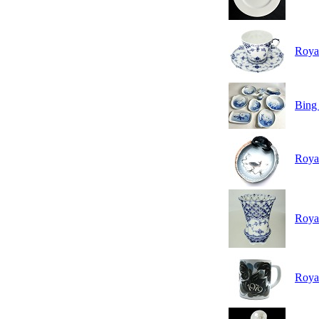
Royal
Bing 
Roya
Roya
Royal