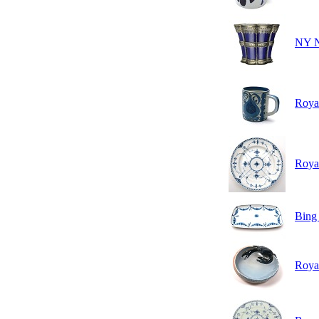
NY N
Royal
Royal
Bing 
Roya