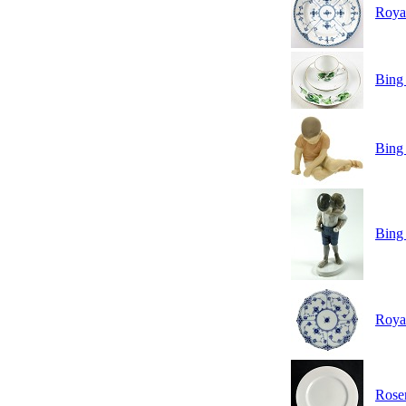
Royal
Bing 
Bing
Bing 
Royal
Rosen