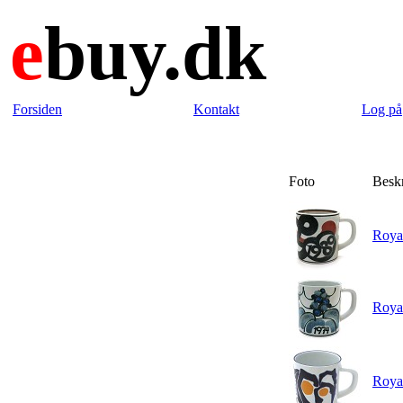
e
buy.dk
Forsiden
Kontakt
Log på
Foto
Besk
Royal
Royal
Royal