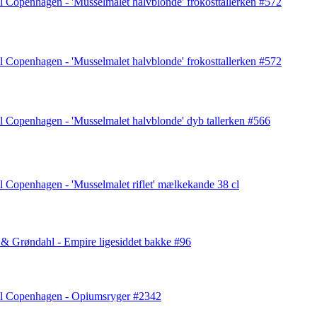
 Copenhagen - 'Musselmalet halvblonde' frokosttallerken #572
 Copenhagen - 'Musselmalet halvblonde' frokosttallerken #572
 Copenhagen - 'Musselmalet halvblonde' dyb tallerken #566
 Copenhagen - 'Musselmalet riflet' mælkekande 38 cl
& Grøndahl - Empire ligesiddet bakke #96
l Copenhagen - Opiumsryger #2342