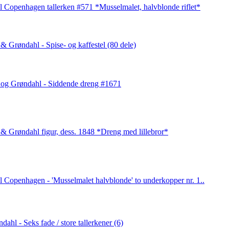
 Copenhagen tallerken #571 *Musselmalet, halvblonde riflet*
& Grøndahl - Spise- og kaffestel (80 dele)
 og Grøndahl - Siddende dreng #1671
& Grøndahl figur, dess. 1848 *Dreng med lillebror*
 Copenhagen - 'Musselmalet halvblonde' to underkopper nr. 1..
dahl - Seks fade / store tallerkener (6)