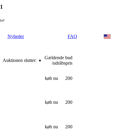
21
del!
Nyheder
FAQ
Gældende bud
Auktionen slutter:
/udråbspris
køb nu
200
køb nu
200
køb nu
200