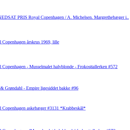
EDSAT PRIS Royal Copenhagen / A. Michelsen. Margrethebæger i..
 Copenhagen årskrus 1969, lille
 Copenhagen - Musselmalet halvblonde - Frokosttallerken #572
& Grøndahl - Empire ligesiddet bakke #96
l Copenhagen askebæger #3131 *Krabbeskål*