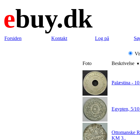
e
buy.dk
Forsiden
Kontakt
Log på
Sø
Vis
Foto
Beskrivelse
Palæstina - 1
Egypten, 5/10
Ottomanske Ri
KM 3..