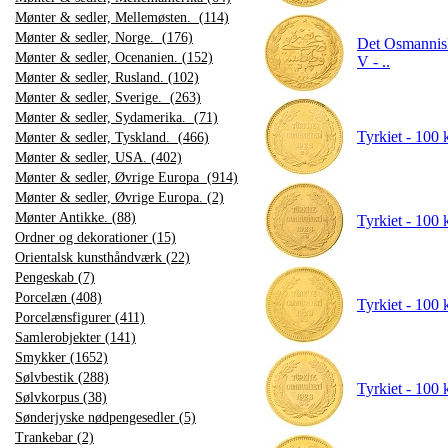
Mønter & sedler, Mellemøsten. (114)
Mønter & sedler, Norge. (176)
Det Osmannisk
Mønter & sedler, Ocenanien. (152)
V - ..
Mønter & sedler, Rusland. (102)
Mønter & sedler, Sverige. (263)
Mønter & sedler, Sydamerika. (71)
Tyrkiet - 100 
Mønter & sedler, Tyskland. (466)
Mønter & sedler, USA. (402)
Mønter & sedler, Øvrige Europa (914)
Mønter & sedler, Øvrige Europa. (2)
Mønter Antikke. (88)
Tyrkiet - 100 
Ordner og dekorationer (15)
Orientalsk kunsthåndværk (22)
Pengeskab (7)
Porcelæn (408)
Tyrkiet - 100
Porcelænsfigurer (411)
Samlerobjekter (141)
Smykker (1652)
Sølvbestik (288)
Tyrkiet - 100
Sølvkorpus (38)
Sønderjyske nødpengesedler (5)
Trankebar (2)