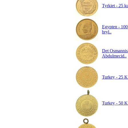
Tyrkiet - 25 k
Egypten - 100 
bryl..
Det Osmannisk
Abdulmecid..
Turkey - 25 K
Turkey - 50 K