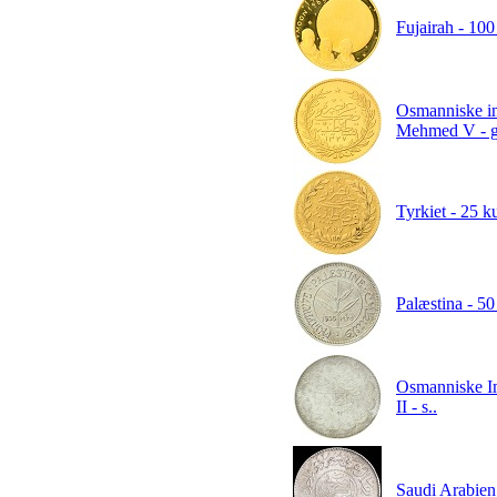
Fujairah - 10
Osmanniske i
Mehmed V - g
Tyrkiet - 25 
Palæstina - 50
Osmanniske I
II - s..
Saudi Arabien 