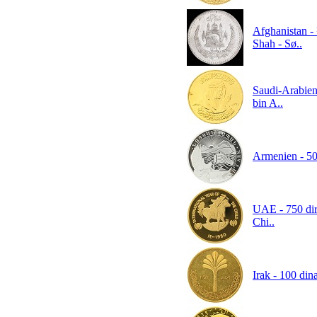
Afghanistan -
Shah - Sø..
Saudi-Arabien
bin A..
Armenien - 50
UAE - 750 dirh
Chi..
Irak - 100 dina