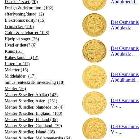
Abdulmecid..
Danske årssæt (70)
Design & dekoration (102)
efterlysning/dusør (2)
Elektronisk udstyr (15)
Det Osmannisk
Frimærker (116)
Abdulaziz ..
Guld- & sølvbarrer (128)
Hjælp vi søger (26)
Hvad er dette? (6)
Det Osmannisk
Kunst (51)
Abdulaziz ..
Købes kontant (12)
Litteratur (11)
Malerier (16)
Det Osmannisk
Middelalder (17)
Abdulhamid..
minus renteskræk investering (18)
Møbler (36)
Mønter & sedler, Afrika (142)
Det Osmannisk
Mønter & sedler, Asien. (261)
V - ..
Mønter & sedler, blandede lot (4)
Mønter & sedler, England. (183)
Mønter & sedler, Finland (35)
Mønter & sedler, Grønland. (39)
Det Osmannisk
V - ..
Mønter & sedler, Island (18)
Mønter & sedler, Mellemamerika (64)