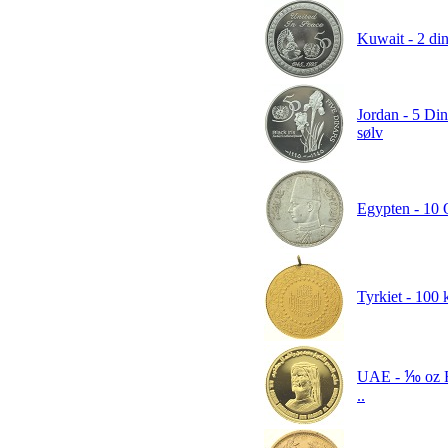
Kuwait - 2 din
Jordan - 5 Din
sølv
Egypten - 10 
Tyrkiet - 100 
UAE - ⅒ oz F
..