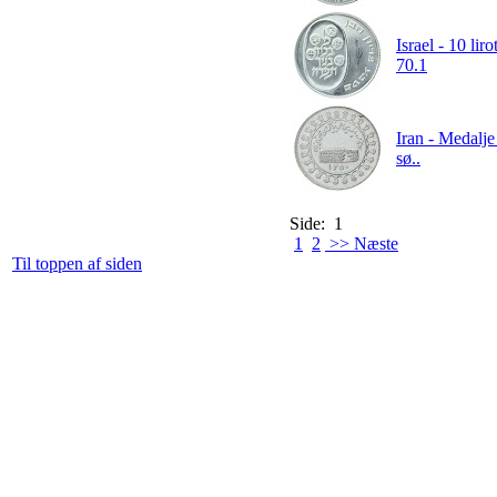
Israel - 10 l
70.1
Iran - Medalje
sø..
Side: 1
1
2
>> Næste
Til toppen af siden