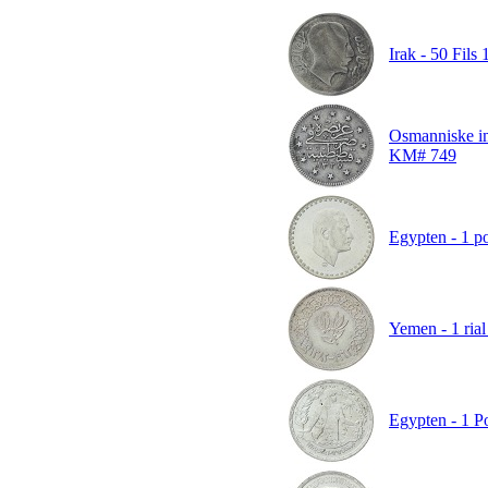
Irak - 50 Fils
Osmanniske im
KM# 749
Egypten - 1 p
Yemen - 1 rial
Egypten - 1 P