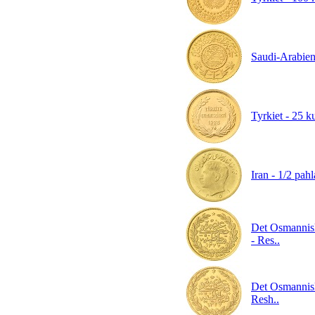
Saudi-Arabien
Tyrkiet - 25 k
Iran - 1/2 pa
Det Osmannis
- Res..
Det Osmannisk
Resh..