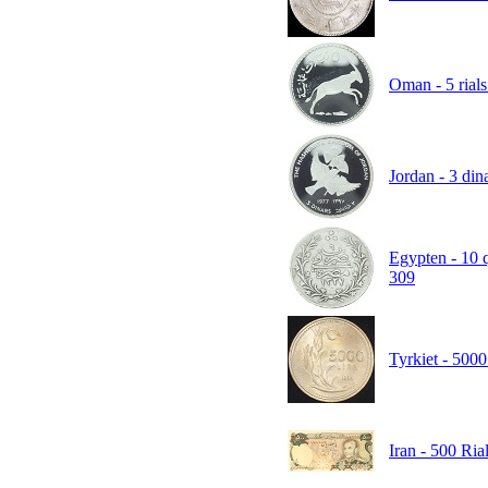
Oman - 5 rial
Jordan - 3 din
Egypten - 10
309
Tyrkiet - 500
Iran - 500 Ri