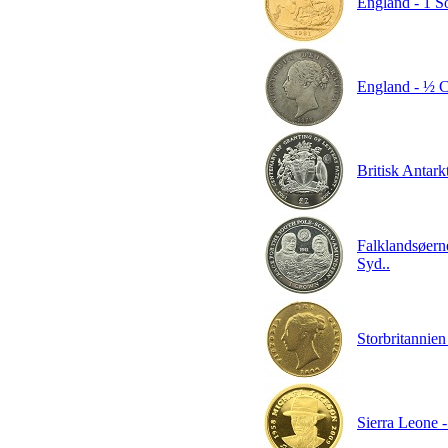
England - 1 So
England - ½ C
Britisk Antarkt
Falklandsøerne
Syd..
Storbritannien
Sierra Leone -