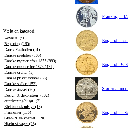
Frankrig, 1 1
Vælg en kategori:
Advarsel (50)
England - 1/2 
Belysning (160)
Dansk Vestindien (31)
Danske medaljer (183)
Danske mønter efter 1873 (880)
England - ½ So
Danske mønter før 1873 (471)
Danske ordner (5)
Danske privat mønter (33)
Danske sedler (152)
Storbritannie
Danske årssæt (70)
Design & dekoration (102)
efterlysning/dusør (2)
Elektronisk udstyr (15)
England - 1 So
Frimærker (116)
Guld- & sølvbarrer (128)
Hjælp vi søger (26)