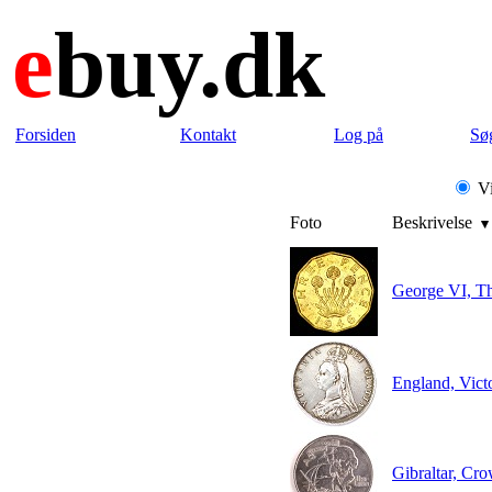
e
buy.dk
Forsiden
Kontakt
Log på
Sø
Vi
Foto
Beskrivelse
George VI, T
England, Victo
Gibraltar, Cr