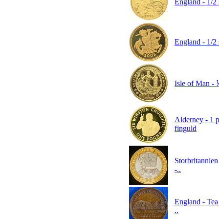
England - 1/2 
England - 1/2 
Isle of Man - ⅕
Alderney - 1 p
finguld
Storbritannien
-..
England - Tea 
..