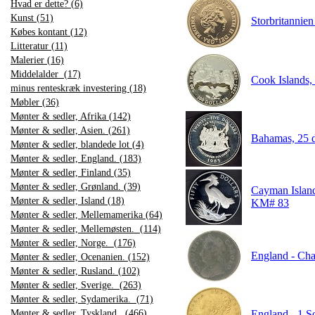
Hvad er dette? (6)
Kunst (51)
Storbritannie
Købes kontant (12)
Litteratur (11)
Malerier (16)
Middelalder (17)
Cook Islands
minus renteskræk investering (18)
Møbler (36)
Mønter & sedler, Afrika (142)
Mønter & sedler, Asien. (261)
Bahamas, 25
Mønter & sedler, blandede lot (4)
Mønter & sedler, England. (183)
Mønter & sedler, Finland (35)
Mønter & sedler, Grønland. (39)
Cayman Islan
Mønter & sedler, Island (18)
KM# 83
Mønter & sedler, Mellemamerika (64)
Mønter & sedler, Mellemøsten. (114)
Mønter & sedler, Norge. (176)
England - Cha
Mønter & sedler, Ocenanien. (152)
Mønter & sedler, Rusland. (102)
Mønter & sedler, Sverige. (263)
Mønter & sedler, Sydamerika. (71)
Mønter & sedler, Tyskland. (466)
England - 1 So