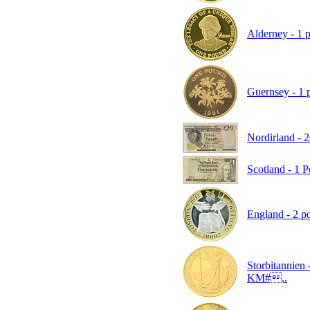
Alderney - 1 p
Guernsey - 1 
Nordirland - 
Scotland - 1 
England - 2 p
Storbitannien 
KM#..