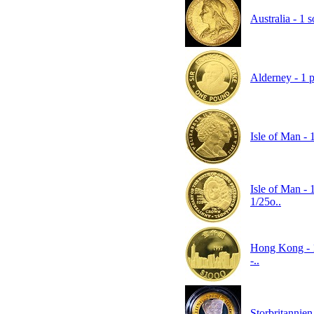
Australia - 1 
Alderney - 1 p
Isle of Man - 
Isle of Man - 
1/25o..
Hong Kong - 1
-..
Storbritannien 