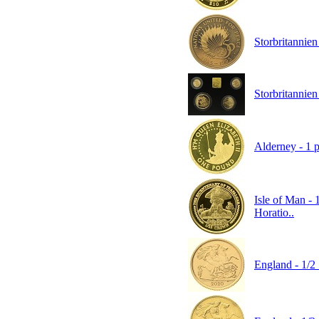
Storbritannien
Storbritannie
Alderney - 1 p
Isle of Man - 
Horatio..
England - 1/2 