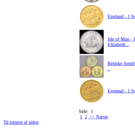
England - 1 S
Isle of Man -
Elizabeth ..
Britiske Jomfr
..
England - 1 So
Side: 1
1
2
>> Næste
Til toppen af siden