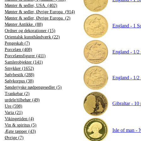
Mønter & sedler, USA. (402)
Mønter & sedler, Øvrige Europa (914)
Mønter & sedler, Øvrige Europa. (2)
Mønter Antikke. (88)
England - 1 So
Ordner og dekorationer (15)
Orientalsk kunsthåndværk (22)
Pengeskab (7)
Porcelæn (408)
England - 1/2
Porcelænsfigurer (411)
Samlerobjekter (141)
Smykker (1652)
Sølvbestik (288)
England - 1/2
Sølvkorpus (38)
Sønderjyske nødpengesedler (5)
Trankebar (2)
urdele/tilbehør (49)
Gibraltar - 10
Ure (598)
Varia (21)
Vikingetiden (4)
Vin & spiritus (5)
Isle of man - 
Ægte tæpper (43)
Øvrige (7)