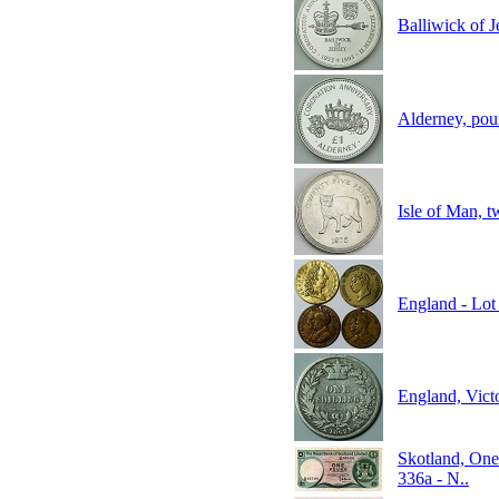
Balliwick of 
Alderney, po
Isle of Man, 
England - Lot 
England, Vict
Skotland, On
336a - N..