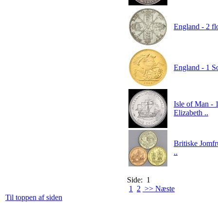
England - 2 fl
England - 1 S
Isle of Man -
Elizabeth ..
Britiske Jomfr
..
Side: 1
1
2
>> Næste
Til toppen af siden