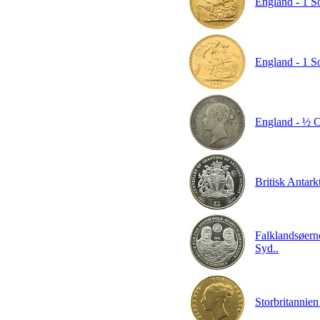
England - 1 S
England - 1 So
England - ½ C
Britisk Antarkt
Falklandsøerne
Syd..
Storbritannien