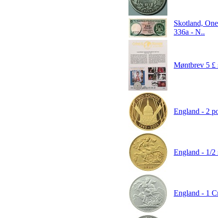
Skotland, On
336a - N..
Møntbrev 5 £ 
England - 2 po
England - 1/2 
England - 1 C