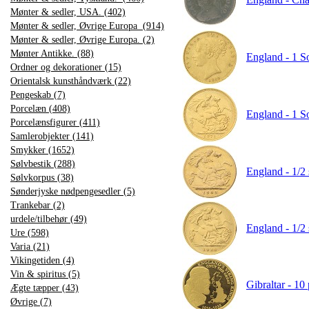
Mønter & sedler, USA. (402)
Mønter & sedler, Øvrige Europa (914)
Mønter & sedler, Øvrige Europa. (2)
Mønter Antikke. (88)
England - 1 So
Ordner og dekorationer (15)
Orientalsk kunsthåndværk (22)
Pengeskab (7)
Porcelæn (408)
England - 1 So
Porcelænsfigurer (411)
Samlerobjekter (141)
Smykker (1652)
Sølvbestik (288)
England - 1/2
Sølvkorpus (38)
Sønderjyske nødpengesedler (5)
Trankebar (2)
urdele/tilbehør (49)
England - 1/2
Ure (598)
Varia (21)
Vikingetiden (4)
Vin & spiritus (5)
Gibraltar - 10
Ægte tæpper (43)
Øvrige (7)