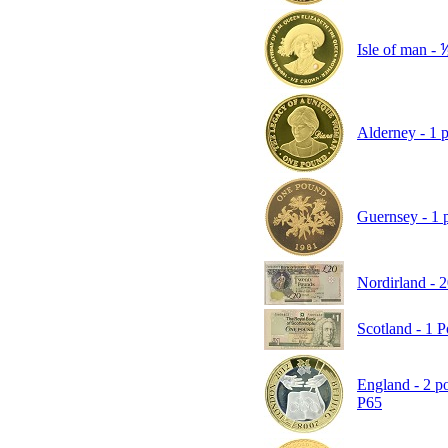
Isle of man - 
Alderney - 1 p
Guernsey - 1 
Nordirland - 
Scotland - 1 
England - 2 p
P65