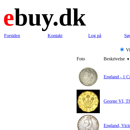
e
buy.dk
Forsiden
Kontakt
Log på
Sø
Vi
Foto
Beskrivelse
England - 1 C
George VI, T
England, Victo