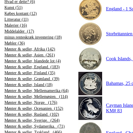
Hvad er dette? (6)
Kunst (51)
England - 1 So
Købes kontant (12)
Litteratur (11)
Malerier (16)
Middelalder (17)
Storbritannie
minus renteskræk investering (18)
Møbler (36)
Mønter & sedler, Afrika (142)
Mønter & sedler, Asien. (261)
Cook Islands
Mønter & sedler, blandede lot (4)
Mønter & sedler, England. (183)
Mønter & sedler, Finland (35)
Mønter & sedler, Grønland. (39)
Bahamas, 25
Mønter & sedler, Island (18)
Mønter & sedler, Mellemamerika (64)
Mønter & sedler, Mellemøsten. (114)
Mønter & sedler, Norge. (176)
Cayman Islan
Mønter & sedler, Ocenanien. (152)
KM# 83
Mønter & sedler, Rusland. (102)
Mønter & sedler, Sverige. (264)
Mønter & sedler, Sydamerika. (71)
Mønter & sedler, Tyskland. (466)
England - Cha