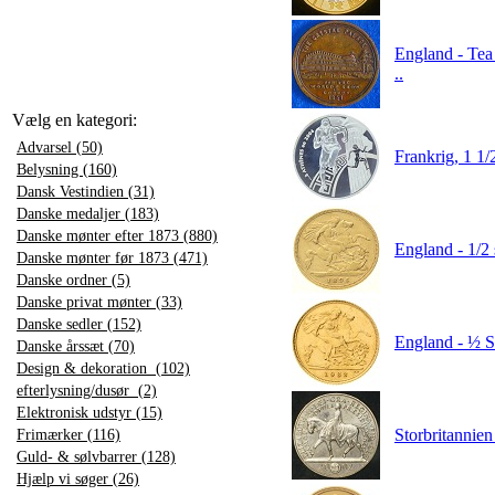
England - Tea 
..
Vælg en kategori:
Advarsel (50)
Frankrig, 1 1
Belysning (160)
Dansk Vestindien (31)
Danske medaljer (183)
Danske mønter efter 1873 (880)
England - 1/2 
Danske mønter før 1873 (471)
Danske ordner (5)
Danske privat mønter (33)
Danske sedler (152)
England - ½ So
Danske årssæt (70)
Design & dekoration (102)
efterlysning/dusør (2)
Elektronisk udstyr (15)
Storbritannie
Frimærker (116)
Guld- & sølvbarrer (128)
Hjælp vi søger (26)