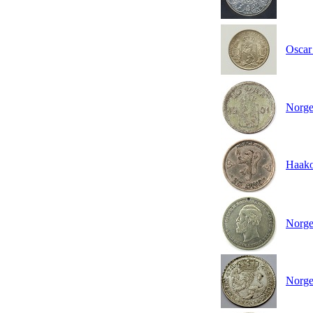
Oscar 
Norge,
Haako
Norge
Norge