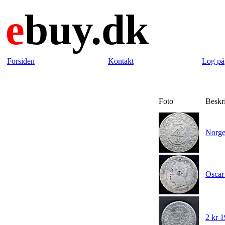
e
buy.dk
Forsiden
Kontakt
Log på
Foto
Beskr
Norge
Oscar 
2 kr