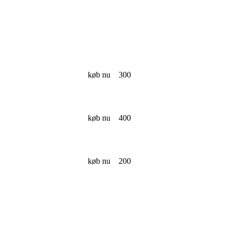
køb nu
300
køb nu
400
køb nu
200