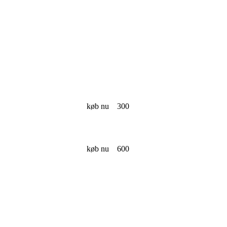
køb nu
300
køb nu
600