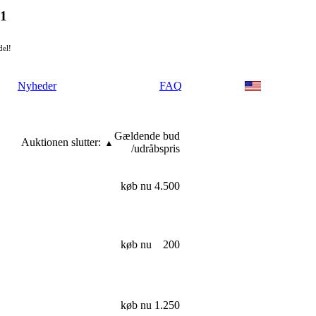
21
del!
Nyheder
FAQ
Gældende bud
Auktionen slutter:
/udråbspris
køb nu
4.500
køb nu
200
køb nu
1.250