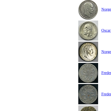
Norge
Oscar 
Norge
Frede
Frede