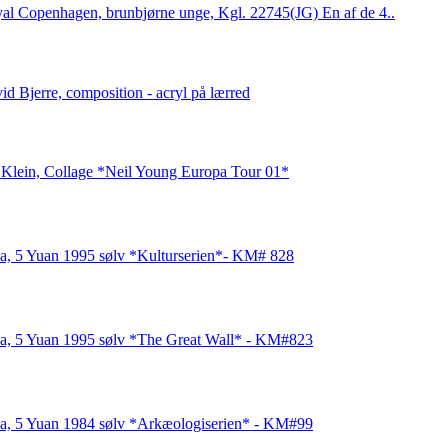
al Copenhagen, brunbjørne unge, Kgl. 22745(JG) En af de 4..
id Bjerre, composition - acryl på lærred
 Klein, Collage *Neil Young Europa Tour 01*
a, 5 Yuan 1995 sølv *Kulturserien*- KM# 828
a, 5 Yuan 1995 sølv *The Great Wall* - KM#823
a, 5 Yuan 1984 sølv *Arkæologiserien* - KM#99