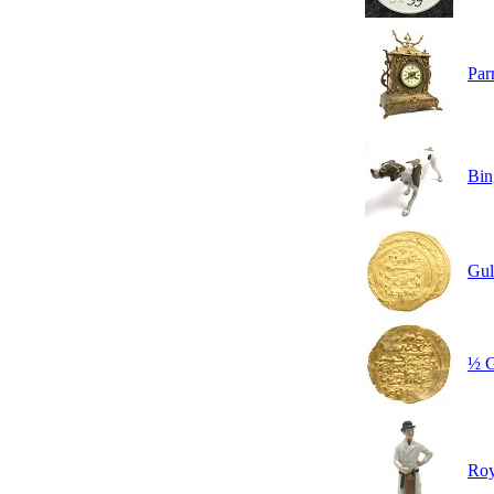
Par
Bin
Gul
½ G
Roy