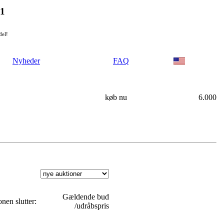
21
del!
Nyheder
FAQ
køb nu
6.000
Gældende bud
nen slutter:
/udråbspris