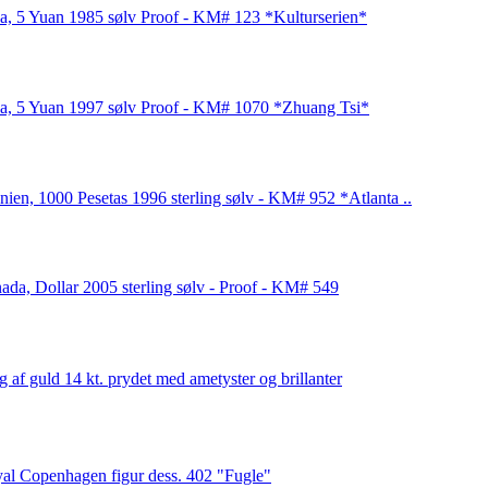
a, 5 Yuan 1985 sølv Proof - KM# 123 *Kulturserien*
a, 5 Yuan 1997 sølv Proof - KM# 1070 *Zhuang Tsi*
nien, 1000 Pesetas 1996 sterling sølv - KM# 952 *Atlanta ..
ada, Dollar 2005 sterling sølv - Proof - KM# 549
g af guld 14 kt. prydet med ametyster og brillanter
al Copenhagen figur dess. 402 "Fugle"