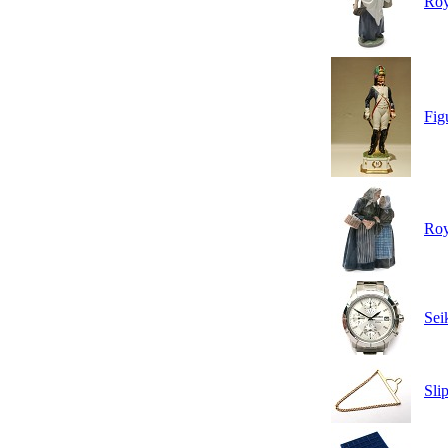
Roy
Fig
Roy
Sei
Sli