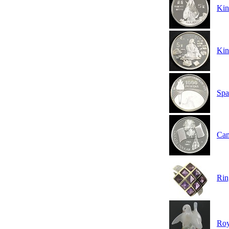
Kin
Kin
Spa
Can
Rin
Roy