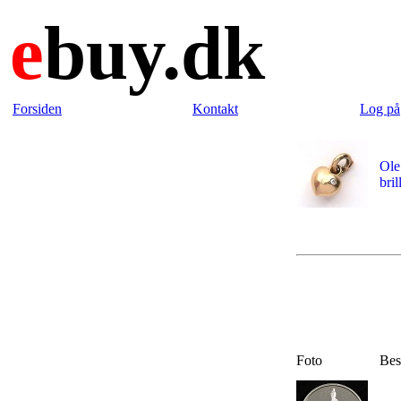
e
buy.dk
Forsiden
Kontakt
Log på
Ole
bril
Foto
Bes