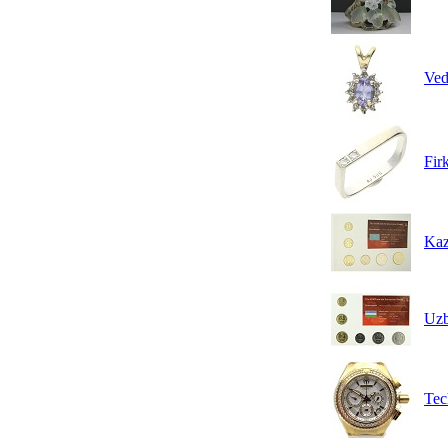
Ved
Fir
Kaz
Uzb
Tec