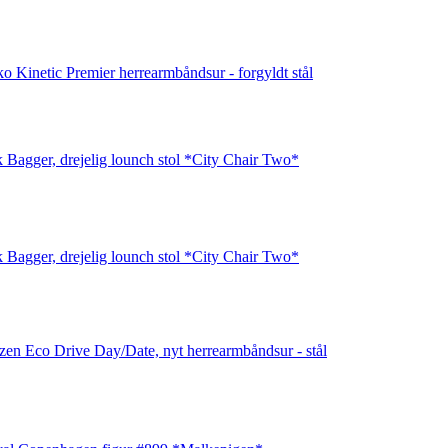
ko Kinetic Premier herrearmbåndsur - forgyldt stål
k Bagger, drejelig lounch stol *City Chair Two*
k Bagger, drejelig lounch stol *City Chair Two*
izen Eco Drive Day/Date, nyt herrearmbåndsur - stål