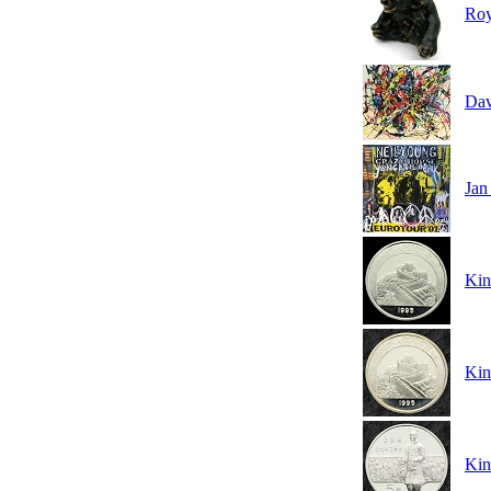
Roy
Dav
Jan
Kin
Kin
Kin