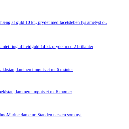
hæng af guld 10 kt., prydet med facetsleben lys ametyst o..
kantet ring af hvidguld 14 kt. prydet med 2 brillanter
akhstan, lamineret møntsæt m. 6 mønter
ekistan, lamineret møntsæt m. 6 mønter
hnoMarine dame ur. Standen næsten som nyt