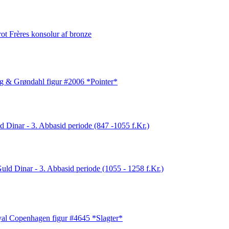
rot Frères konsolur af bronze
g & Grøndahl figur #2006 *Pointer*
d Dinar - 3. Abbasid periode (847 -1055 f.Kr.)
uld Dinar - 3. Abbasid periode (1055 - 1258 f.Kr.)
al Copenhagen figur #4645 *Slagter*