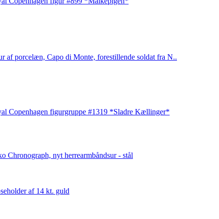
al Copenhagen figur #899 *Malkepigen*
ur af porcelæn, Capo di Monte, forestillende soldat fra N..
al Copenhagen figurgruppe #1319 *Sladre Kællinger*
ko Chronograph, nyt herrearmbåndsur - stål
pseholder af 14 kt. guld