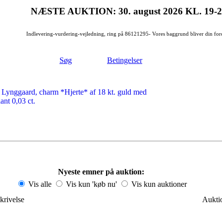
NÆSTE AUKTION: 30. august 2026
KL. 19-
Indlevering-vurdering-vejledning, ring på 86121295- Vores baggrund bliver din for
Søg
Betingelser
 Lynggaard, charm *Hjerte* af 18 kt. guld med
lant 0,03 ct.
Nyeste emner på auktion:
Vis alle
Vis kun 'køb nu'
Vis kun auktioner
krivelse
Auktio