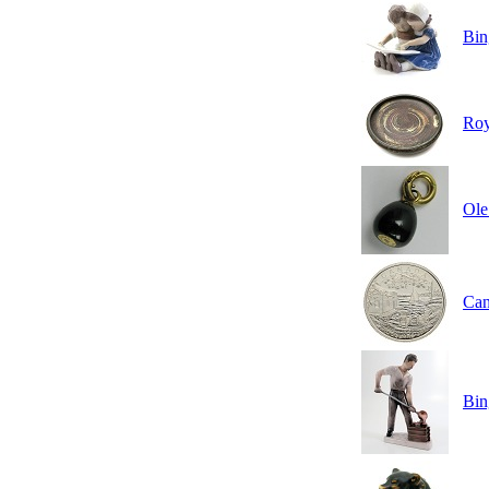
Bin
Roy
Ole
Can
Bin