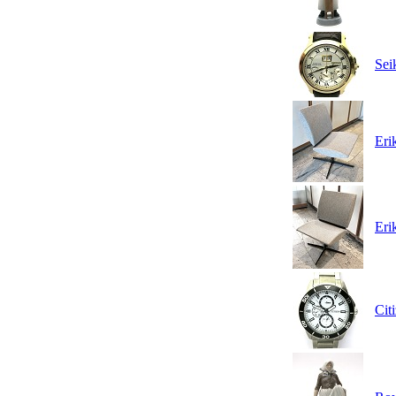
Sei
Eri
Eri
Cit