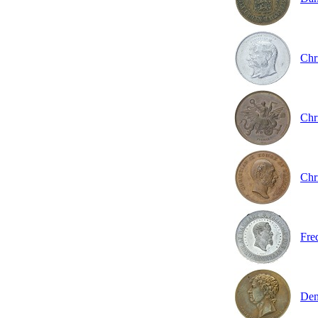
Chr
Chri
Chri
Fred
Den