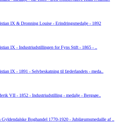
istian IX & Dronning Louise - Erindringsmedalje - 1892
stian IX - Industriudstillingen for Fyns Stift - 1865 - ..
stian IX - 1891 - Selvbeskatning til fæderlandets - meda..
erik VII - 1852 - Industriudstilling - medalje - Bergsøe..
 Gyldendalske Boghandel 1770-1920 - Jubilæumsmedaille af ..