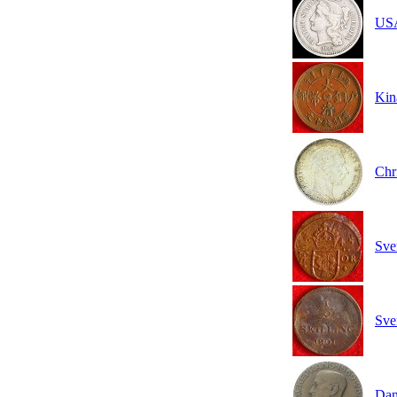
USA
Kin
Chr
Sve
Sve
Dan