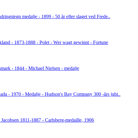
dringstegn medalje - 1899 - 50 år efter slaget ved Frede..
kland - 1873-1888 - Polet - Wer wagt gewinnt - Fortune
mark - 1844 - Michael Nielsen - medalje
ada - 1970 - Medalje - Hudson's Bay Company 300 -års jubi..
. Jacobsen 1811-1887 - Carlsberg-medaille, 1906