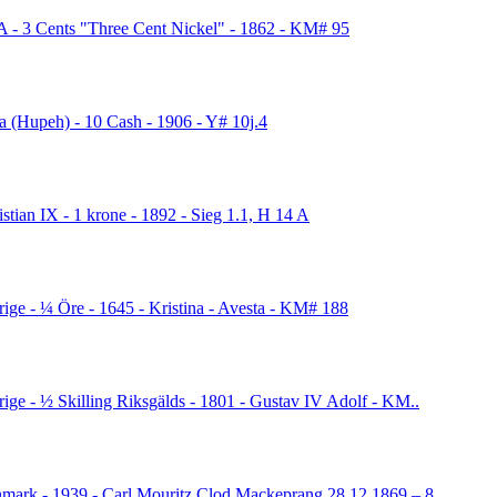
 - 3 Cents "Three Cent Nickel" - 1862 - KM# 95
a (Hupeh) - 10 Cash - 1906 - Y# 10j.4
istian IX - 1 krone - 1892 - Sieg 1.1, H 14 A
rige - ¼ Öre - 1645 - Kristina - Avesta - KM# 188
rige - ½ Skilling Riksgälds - 1801 - Gustav IV Adolf - KM..
mark - 1939 - Carl Mouritz Clod Mackeprang 28.12.1869 – 8..