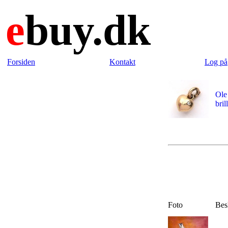
e
buy.dk
Forsiden
Kontakt
Log på
Ole
bril
Foto
Bes