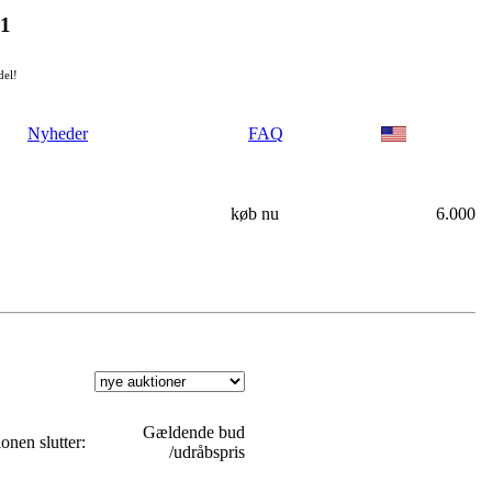
21
del!
Nyheder
FAQ
køb nu
6.000
Gældende bud
onen slutter:
/udråbspris