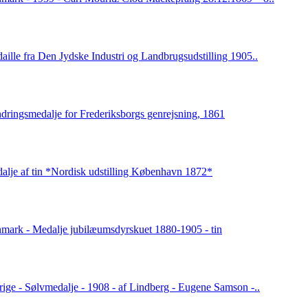
aille fra Den Jydske Industri og Landbrugsudstilling 1905..
ndringsmedalje for Frederiksborgs genrejsning, 1861
alje af tin *Nordisk udstilling København 1872*
mark - Medalje jubilæumsdyrskuet 1880-1905 - tin
rige - Sølvmedalje - 1908 - af Lindberg - Eugene Samson -..