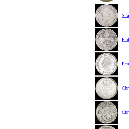
Str
Fin
Ecu
Chr
Chr