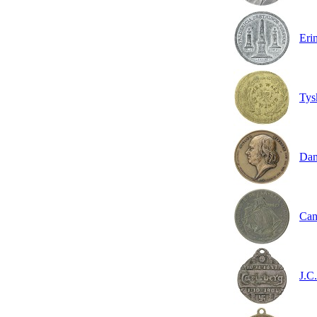
Erin
Tys
Dan
Can
J.C