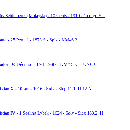
aits Settlements (Malaysia) - 10 Cents - 1919 - George V ..
land - 25 Penniä - 1873 S - Sølv - KM#6.2
ador - ½ Décimo - 1893 - Sølv - KM# 55.1 - UNC+
istian X - 10 øre - 1916 - Sølv - Sieg 11.1, H 12 A
istian IV - 1 Søsling Lybsk - 1624 - Sølv - Sieg 163.2, H..