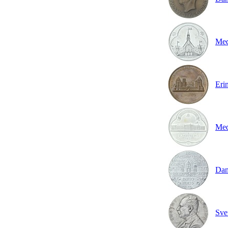
Med
Eri
Med
Dan
Sve