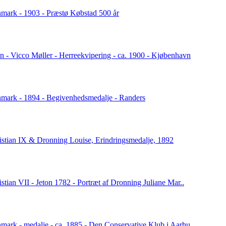
mark - 1903 - Præstø Købstad 500 år
on - Vicco Møller - Herreekvipering - ca. 1900 - Kjøbenhavn
mark - 1894 - Begivenhedsmedalje - Randers
istian IX & Dronning Louise, Erindringsmedalje, 1892
istian VII - Jeton 1782 - Portræt af Dronning Juliane Mar..
mark - medalje - ca. 1885 - Den Conservative Klub i Aarhu..