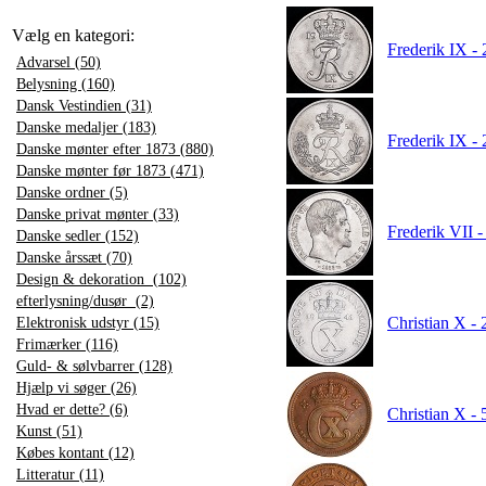
Vælg en kategori:
Frederik IX -
Advarsel (50)
Belysning (160)
Dansk Vestindien (31)
Danske medaljer (183)
Frederik IX -
Danske mønter efter 1873 (880)
Danske mønter før 1873 (471)
Danske ordner (5)
Danske privat mønter (33)
Frederik VII -
Danske sedler (152)
Danske årssæt (70)
Design & dekoration (102)
efterlysning/dusør (2)
Christian X -
Elektronisk udstyr (15)
Frimærker (116)
Guld- & sølvbarrer (128)
Hjælp vi søger (26)
Hvad er dette? (6)
Christian X - 
Kunst (51)
Købes kontant (12)
Litteratur (11)