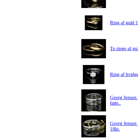
Ring af guld 1
To ringe af gu
Ring af hvidgu
Georg Jensen -
fatte..
Georg Jensen -
18kt.