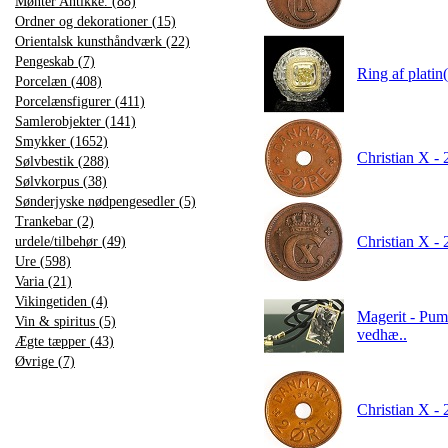
Mønter Antikke. (88)
Ordner og dekorationer (15)
Orientalsk kunsthåndværk (22)
Pengeskab (7)
Ring af platin(
Porcelæn (408)
Porcelænsfigurer (411)
Samlerobjekter (141)
Smykker (1652)
Christian X - 
Sølvbestik (288)
Sølvkorpus (38)
Sønderjyske nødpengesedler (5)
Trankebar (2)
Christian X - 
urdele/tilbehør (49)
Ure (598)
Varia (21)
Vikingetiden (4)
Magerit - Pum
Vin & spiritus (5)
vedhæ..
Ægte tæpper (43)
Øvrige (7)
Christian X -