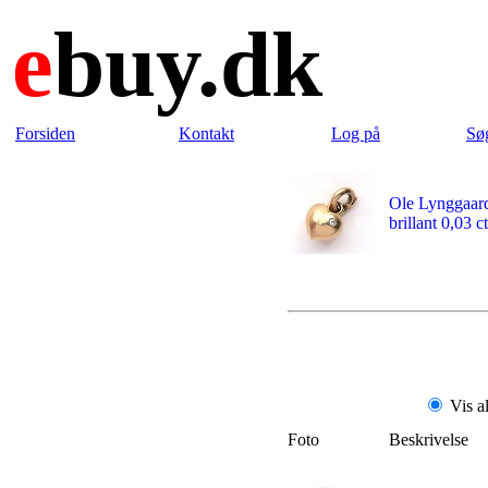
e
buy.dk
Forsiden
Kontakt
Log på
Sø
Ole Lynggaard
brillant 0,03 ct
Vis a
Foto
Beskrivelse