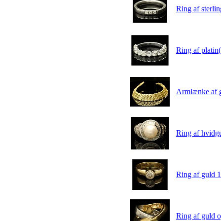
Ring af sterlin
Ring af platin(
Armlænke af g
Ring af hvidgul
Ring af guld 14
Ring af guld o