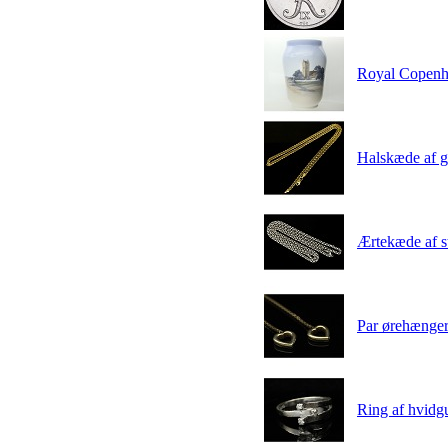
Royal Copenha
Halskæde af g
Ærtekæde af s
Par ørehænger
Ring af hvidgul