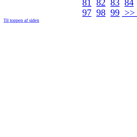
81
82
83
84
97
98
99
>> 
Til toppen af siden