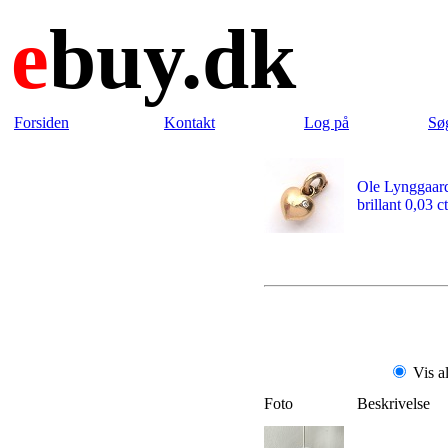
e
buy.dk
Forsiden
Kontakt
Log på
Sø
Ole Lynggaard
brillant 0,03 ct
Vis a
Foto
Beskrivelse