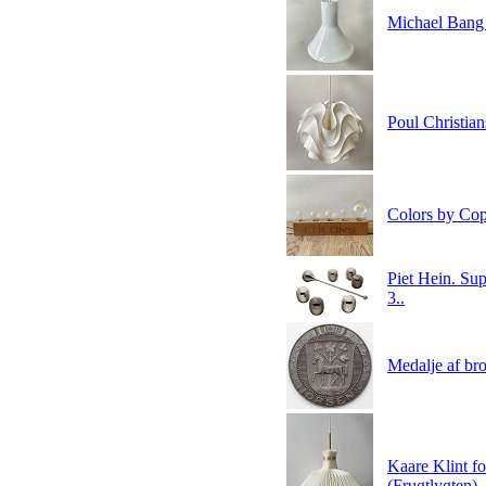
Michael Bang 
Poul Christia
Colors by Cop
Piet Hein. Sup
3..
Medalje af br
Kaare Klint f
(Frugtlygten) .