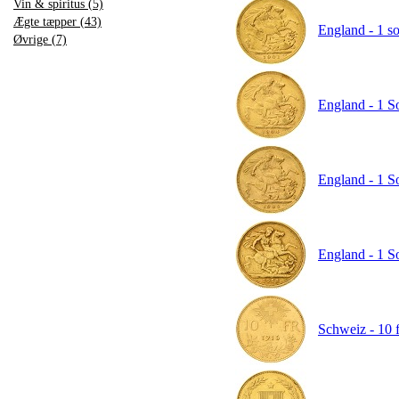
Vin & spiritus (5)
Ægte tæpper (43)
England - 1 so
Øvrige (7)
England - 1 S
England - 1 S
England - 1 So
Schweiz - 10 f