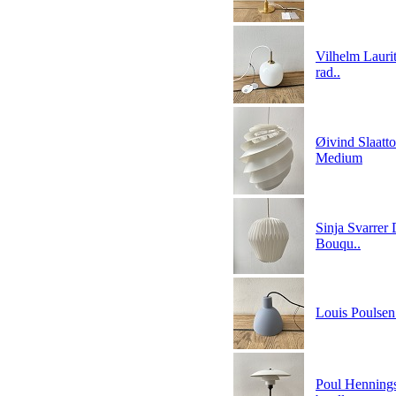
Vilhelm Lauri
rad..
Øivind Slaatto
Medium
Sinja Svarrer
Bouqu..
Louis Poulsen
Poul Hennings