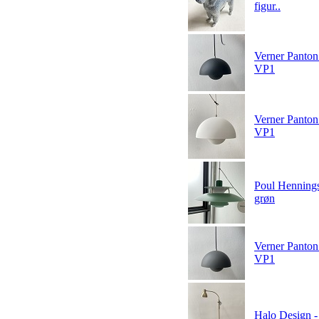
figur..
Verner Panton
VP1
Verner Panton
VP1
Poul Hennings
grøn
Verner Panton
VP1
Halo Design -