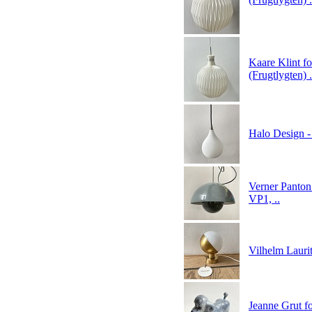
Kaare Klint f
(Frugtlygten) .
Halo Design -
Verner Panton
VP1, ..
Vilhelm Lauri
Jeanne Grut f