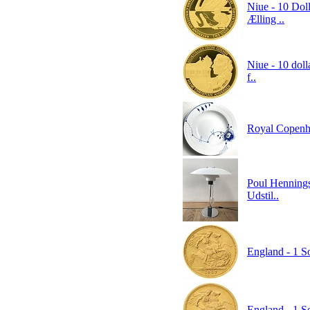
Niue - 10 Doll
Ælling ..
Niue - 10 doll
f..
Royal Copenh
Poul Hennings
Udstil..
England - 1 So
England - 1 So