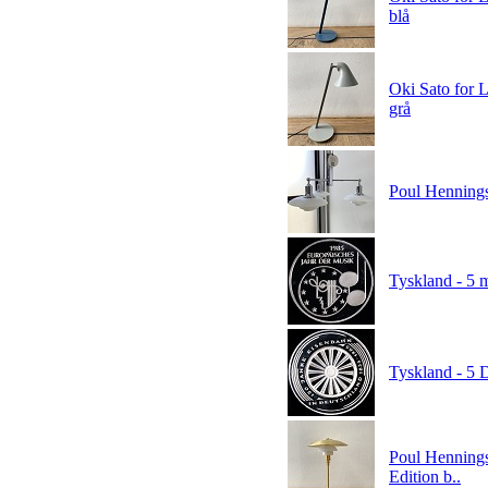
blå
Oki Sato for 
grå
Poul Hennings
Tyskland - 5 
Tyskland - 5 
Poul Hennings
Edition b..