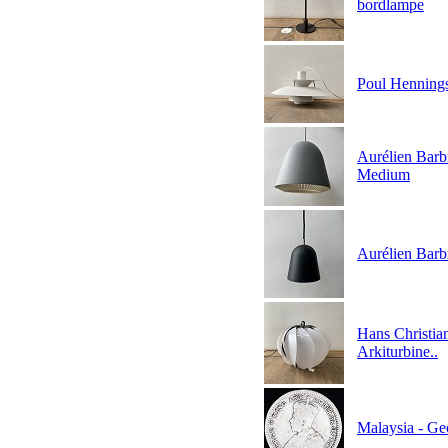
bordlampe
Poul Hennings
Aurélien Barb
Medium
Aurélien Barb
Hans Christia
Arkiturbine..
Malaysia - Ge