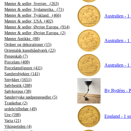
Mønter & sedler, Sverige. (263)
Mønter & sedler, Sydamerika. (71)
Mønter & sedler, Tyskland. (466)
Australien - 1
Mønter & sedler, USA. (402)
Mønter & sedler, Øvrige Europa (914)
Mønter & sedler, Øvrige Europa. (2)
Mønter Antikke. (88)
Australien - 1
Ordner og dekorationer (15)
Orientalsk kunsthåndværk (22)
Pengeskab (7)
Porcelæn (408)
Australien - 1
Porcelænsfigurer (411)
Samlerobjekter (141)
Smykker (1651)
Sølvbestik (288)
By Rydéns - P
Sølvkorpus (38)
Sønderjyske nødpengesedler (5)
Trankebar (2)
urdele/tilbehør (49)
Ure (598)
England - 1 so
Varia (21)
Vikingetiden (4)