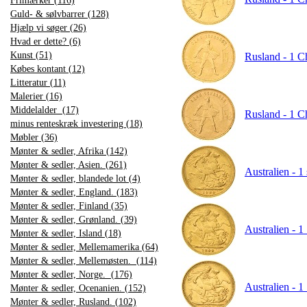
Frimærker (116)
Guld- & sølvbarrer (128)
Hjælp vi søger (26)
Hvad er dette? (6)
Kunst (51)
Rusland - 1 C
Købes kontant (12)
Litteratur (11)
Malerier (16)
Middelalder (17)
Rusland - 1 C
minus renteskræk investering (18)
Møbler (36)
Mønter & sedler, Afrika (142)
Mønter & sedler, Asien. (261)
Australien - 1
Mønter & sedler, blandede lot (4)
Mønter & sedler, England. (183)
Mønter & sedler, Finland (35)
Mønter & sedler, Grønland. (39)
Australien - 1
Mønter & sedler, Island (18)
Mønter & sedler, Mellemamerika (64)
Mønter & sedler, Mellemøsten. (114)
Mønter & sedler, Norge. (176)
Australien - 1
Mønter & sedler, Ocenanien. (152)
Mønter & sedler, Rusland. (102)