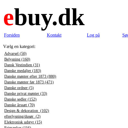
e
buy.dk
Forsiden
Kontakt
Log på
Sø
Vælg en kategori:
Advarsel (50)
Belysning (160)
Dansk Vestindien (31)
Danske medaljer (183)
Danske mønter efter 1873 (880)
Danske mønter før 1873 (471)
Danske ordner (5)
Danske privat mønter (33)
Danske sedler (152)
Danske årssæt (70)
Design & dekoration (102)
efterlysning/dusør (2)
Elektronisk udstyr (15)
Frimærker (116)