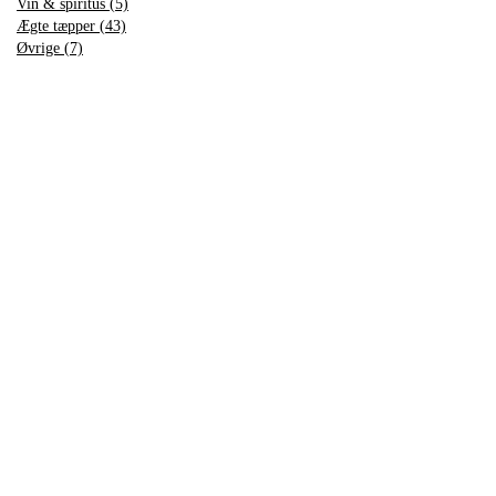
Vin & spiritus (5)
Ægte tæpper (43)
Øvrige (7)