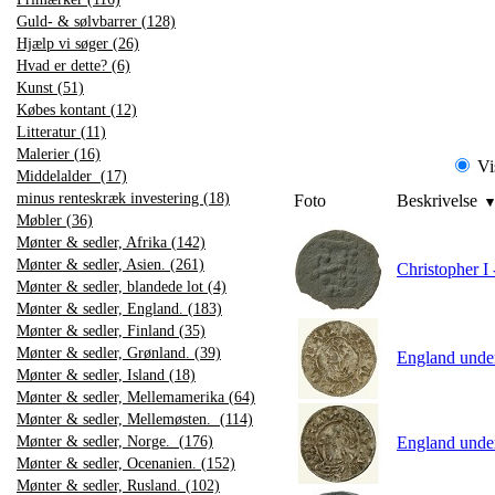
Guld- & sølvbarrer (128)
Hjælp vi søger (26)
Hvad er dette? (6)
Kunst (51)
Købes kontant (12)
Litteratur (11)
Malerier (16)
Vi
Middelalder (17)
minus renteskræk investering (18)
Foto
Beskrivelse
Møbler (36)
Mønter & sedler, Afrika (142)
Mønter & sedler, Asien. (261)
Christopher I
Mønter & sedler, blandede lot (4)
Mønter & sedler, England. (183)
Mønter & sedler, Finland (35)
Mønter & sedler, Grønland. (39)
England unde
Mønter & sedler, Island (18)
Mønter & sedler, Mellemamerika (64)
Mønter & sedler, Mellemøsten. (114)
Mønter & sedler, Norge. (176)
England unde
Mønter & sedler, Ocenanien. (152)
Mønter & sedler, Rusland. (102)