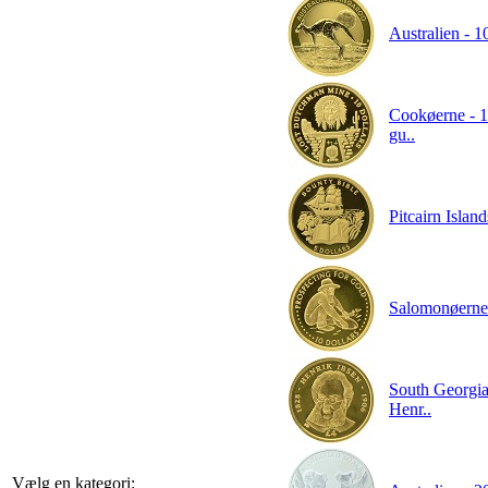
Australien - 1
Cookøerne - 1
gu..
Pitcairn Island
Salomonøerne -
South Georgia
Henr..
Vælg en kategori: