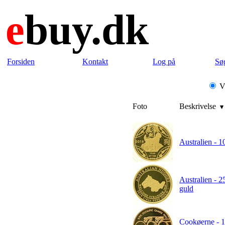
e
buy.dk
Forsiden
Kontakt
Log på
Sø
Vi
Foto
Beskrivelse
Australien - 1
Australien - 
guld
Cookøerne - 1