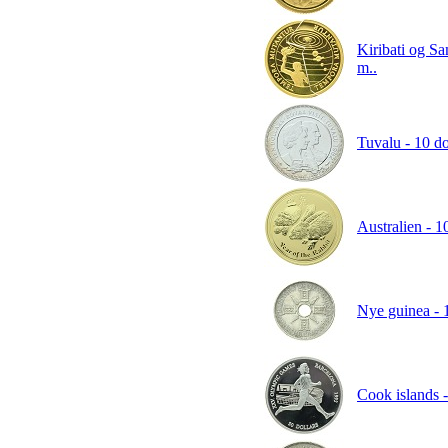
Kiribati og Sa
m..
Tuvalu - 10 d
Australien - 1
Nye guinea - 
Cook islands -