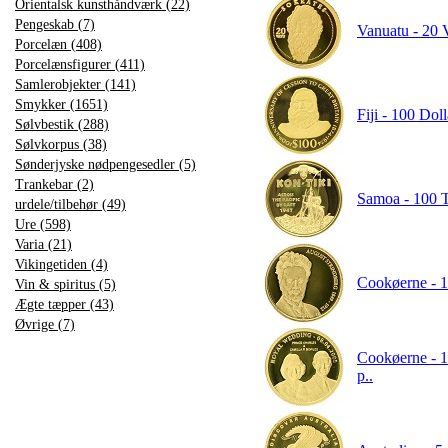
Orientalsk kunsthåndværk (22)
Pengeskab (7)
Vanuatu - 20 V
Porcelæn (408)
Porcelænsfigurer (411)
Samlerobjekter (141)
Smykker (1651)
Fiji - 100 Doll
Sølvbestik (288)
Sølvkorpus (38)
Sønderjyske nødpengesedler (5)
Trankebar (2)
Samoa - 100 Ta
urdele/tilbehør (49)
Ure (598)
Varia (21)
Vikingetiden (4)
Cookøerne - 10
Vin & spiritus (5)
Ægte tæpper (43)
Øvrige (7)
Cookøerne - 1
p..