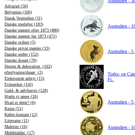
Australien - 3
Advarsel (50)
Belysning (160)
Dansk Vestindien (31)
Danske medaljer (183)
Australien - 1
Danske mønter efter 1873 (880)
Danske mønter før 1873 (471)
Danske ordner (5)
Danske privat mønter (33)
Australien - 5
Danske sedler (152)
Danske årssæt (70)
Design & dekoration (102)
efterlysning/dusør (2)
Turks- og Cai
Elektronisk udstyr (15)
Fi..
Frimærker (116)
Guld- & sølvbarrer (128)
Hjælp vi søger (26)
Australien - 5
Hvad er dette? (6)
Kunst (51)
Købes kontant (12)
Litteratur (11)
Malerier (16)
Australien - 1
Middelalder (17)