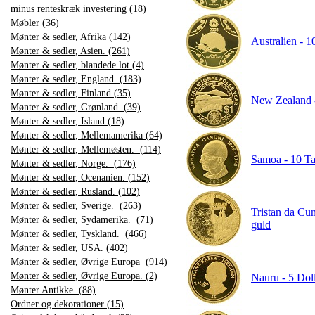
minus renteskræk investering (18)
Møbler (36)
Mønter & sedler, Afrika (142)
Australien - 1
Mønter & sedler, Asien. (261)
Mønter & sedler, blandede lot (4)
Mønter & sedler, England. (183)
Mønter & sedler, Finland (35)
New Zealand - 
Mønter & sedler, Grønland. (39)
Mønter & sedler, Island (18)
Mønter & sedler, Mellemamerika (64)
Mønter & sedler, Mellemøsten. (114)
Samoa - 10 Tal
Mønter & sedler, Norge. (176)
Mønter & sedler, Ocenanien. (152)
Mønter & sedler, Rusland. (102)
Mønter & sedler, Sverige. (263)
Tristan da Cun
Mønter & sedler, Sydamerika. (71)
guld
Mønter & sedler, Tyskland. (466)
Mønter & sedler, USA. (402)
Mønter & sedler, Øvrige Europa (914)
Mønter & sedler, Øvrige Europa. (2)
Nauru - 5 Doll
Mønter Antikke. (88)
Ordner og dekorationer (15)