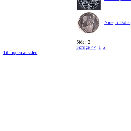
Niue, 5 Dollar
Side: 2
Forrige <<
1
2
Til toppen af siden