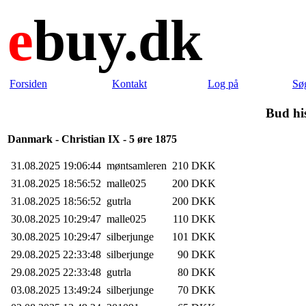
e
buy.dk
Forsiden
Kontakt
Log på
Sø
Bud hi
Danmark - Christian IX - 5 øre 1875
31.08.2025 19:06:44
møntsamleren
210 DKK
31.08.2025 18:56:52
malle025
200 DKK
31.08.2025 18:56:52
gutrla
200 DKK
30.08.2025 10:29:47
malle025
110 DKK
30.08.2025 10:29:47
silberjunge
101 DKK
29.08.2025 22:33:48
silberjunge
90 DKK
29.08.2025 22:33:48
gutrla
80 DKK
03.08.2025 13:49:24
silberjunge
70 DKK